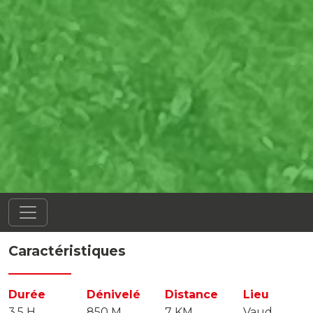
Caractéristiques
Durée
Dénivelé
Distance
Lieu
3,5 H
850 M
7 KM
Vaud