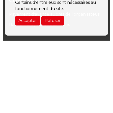
Conditions
Certains d'entre eux sont nécessaires au
fonctionnement du site.
Payement d'avance auprès de l'organisateur
Accepter
Refuser
Randonnée prévue dès 14 ans
Dates
09 juillet 2022
Délai d'inscription
6 juillet 2022
JE M'INSCRIS