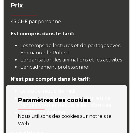
Prix
45 CHF par personne
Est compris dans le tarif:
Les temps de lectures et de partages avec
Emmanuelle Robert
L’organisation, les animations et les activités
L’encadrement professionnel
N'est pas compris dans le tarif:
Le pique-nique de midi
Les frais de transports jusqu’au lieu de
Paramètres des cookies
rendez-vous et depuis le lieu d’arrivée
Les frais de parking
Nous utilisons des cookies sur notre site
Web.