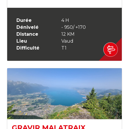
Durée
4 H
Dénivelé
- 950/ +170
Distance
12 KM
Lieu
Vaud
Difficulté
T1
GRAVIR MALATRAIX