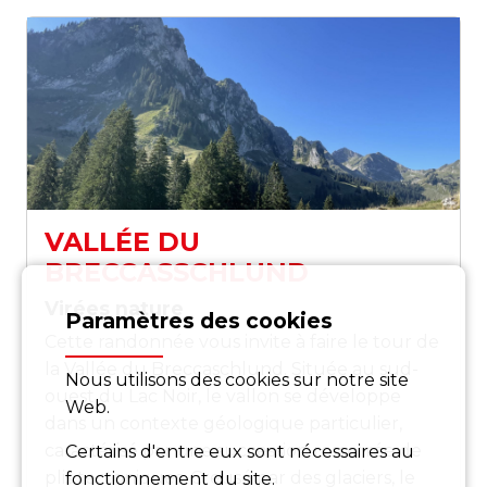
VALLÉE DU
BRECCASSCHLUND
Virées nature
Paramètres des cookies
Cette randonnée vous invite à faire le tour de
la Vallée du Breccaschlund. Située au sud-
Nous utilisons des cookies sur notre site
ouest du Lac Noir, le vallon se développe
Web.
dans un contexte géologique particulier,
caractérisé par une succession resserrée de
Certains d'entre eux sont nécessaires au
plis tectoniques. Creusé par des glaciers, le
fonctionnement du site.