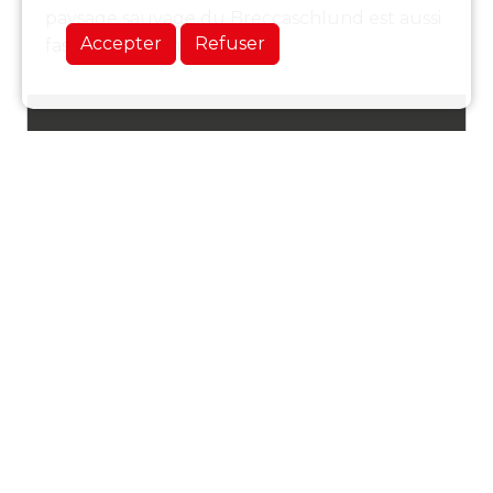
paysage sauvage du Breccaschlund est aussi
Accepter
Refuser
fascinant que mystérieux.
Durée
4 H 20
Dénivelé
+479/-919 M
Distance
14.5 KM
Lieu
Fribourg
Difficulté
T2